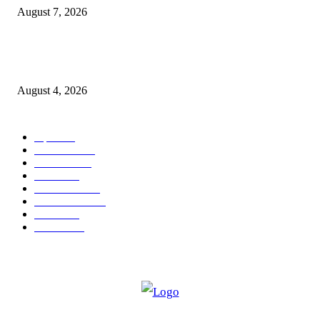
August 7, 2026
नवीन कोकण एक्सप्रेसला मंजुरी दिल्याबद्दल रेल्वेमंत्री अश्विनी वैष्णव यांचा शिवसेनेच्या 
सत्कार
August 4, 2026
POPULAR CATEGORY
शहर
5134
देश-विदेश
2158
मनोरंजन
2149
उद्योग
2012
टेक्नॉलॉजी
1144
ताज्या बातम्या
316
आरोग्य
194
सामाजिक
19