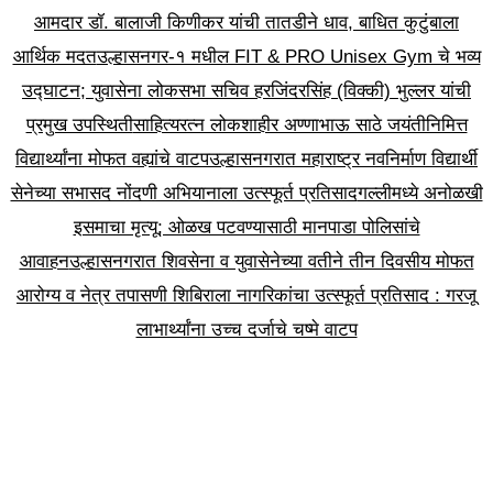
आमदार डॉ. बालाजी किणीकर यांची तातडीने धाव, बाधित कुटुंबाला
आर्थिक मदत
उल्हासनगर-१ मधील FIT & PRO Unisex Gym चे भव्य
उद्घाटन; युवासेना लोकसभा सचिव हरजिंदरसिंह (विक्की) भुल्लर यांची
प्रमुख उपस्थिती
साहित्यरत्न लोकशाहीर अण्णाभाऊ साठे जयंतीनिमित्त
विद्यार्थ्यांना मोफत वह्यांचे वाटप
उल्हासनगरात महाराष्ट्र नवनिर्माण विद्यार्थी
सेनेच्या सभासद नोंदणी अभियानाला उत्स्फूर्त प्रतिसाद
गल्लीमध्ये अनोळखी
इसमाचा मृत्यू; ओळख पटवण्यासाठी मानपाडा पोलिसांचे
आवाहन
उल्हासनगरात शिवसेना व युवासेनेच्या वतीने तीन दिवसीय मोफत
आरोग्य व नेत्र तपासणी शिबिराला नागरिकांचा उत्स्फूर्त प्रतिसाद : गरजू
लाभार्थ्यांना उच्च दर्जाचे चष्मे वाटप