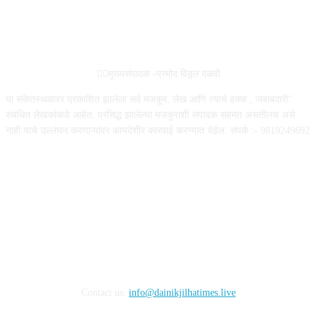
ABOUT US
✍🏻मुख्यसंपादक -प्रमोद विठ्ठल दळवी
या संकेतस्थळावर प्रकाशित झालेला सर्व मजकूर, लेख आणि त्याचे हक्क , जबाबदारी''
संबंधित लेखकांकडे आहेत. प्रसिद्ध झालेल्या मजकुराशी संपादक सहमत असतीलच असे
नाही याचे उल्लंघन करणाऱ्यांवर कायदेशीर कारवाई करण्यात येईल. संपर्क :- 9819249692
FOLLOW US
Contact us:
info@dainikjilhatimes.live