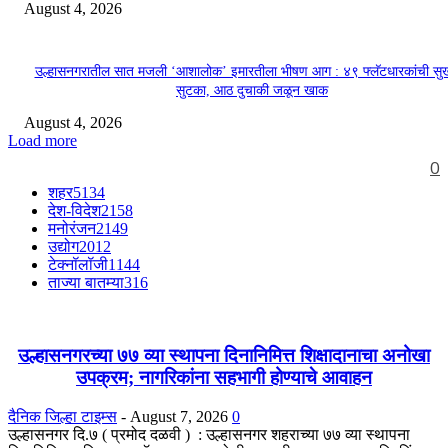
August 4, 2026
उल्हासनगरातील सात मजली ‘आशालोक’ इमारतीला भीषण आग : ४९ फ्लॅटधारकांची सु
सुटका, आठ दुचाकी जळून खाक
August 4, 2026
Load more
0
शहर
5134
देश-विदेश
2158
मनोरंजन
2149
उद्योग
2012
टेक्नॉलॉजी
1144
ताज्या बातम्या
316
उल्हासनगरच्या ७७ व्या स्थापना दिनानिमित्त शिक्षादानाचा अनोखा
उपक्रम; नागरिकांना सहभागी होण्याचे आवाहन
दैनिक जिल्हा टाइम्स
-
August 7, 2026
0
उल्हासनगर दि.७ ( प्रमोद दळवी ) : उल्हासनगर शहराच्या ७७ व्या स्थापना