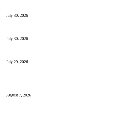
130 शिक्षकांच्या निलंबनाची प्रहारची मागणी, अपंगत्वाच्या दाव्याप्रकरणी 46 शिक्षकांवर क
पुणे बातम्या
July 30, 2026
मी पायउतार होण्यापूर्वी सर्व मुद्दे निकाली काढले होते: माजी डीएलटीए प्रमुख अनिल खन
July 30, 2026
होमिओपॅथी प्रॅक्टिशनर्सच्या शासनावर राज्य आज अंतिम निर्णय देऊ शकते | पुणे बातम्
July 29, 2026
POPULAR POSTS
उल्हासनगरच्या ७७ व्या स्थापना दिनानिमित्त शिक्षादानाचा अनोखा उपक्रम; नागरिकांना 
होण्याचे आवाहन
August 7, 2026
RRR पुन्हा एकत्र; शिवसैनिकांमध्ये नवचैतन्य, संघटनेच्या एकजुटीला नवी बळकटी