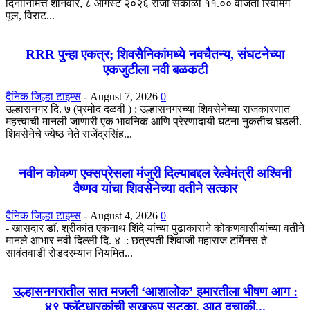
दिनानिमित्त शनिवार, ८ ऑगस्ट २०२६ रोजी सकाळी ११.०० वाजता स्विमिंग
पूल, विराट...
RRR पुन्हा एकत्र; शिवसैनिकांमध्ये नवचैतन्य, संघटनेच्या
एकजुटीला नवी बळकटी
दैनिक जिल्हा टाइम्स
-
August 7, 2026
0
उल्हासनगर दि. ७ (प्रमोद दळवी ) : उल्हासनगरच्या शिवसेनेच्या राजकारणात
महत्त्वाची मानली जाणारी एक भावनिक आणि प्रेरणादायी घटना नुकतीच घडली.
शिवसेनेचे ज्येष्ठ नेते राजेंद्रसिंह...
नवीन कोकण एक्सप्रेसला मंजुरी दिल्याबद्दल रेल्वेमंत्री अश्विनी
वैष्णव यांचा शिवसेनेच्या वतीने सत्कार
दैनिक जिल्हा टाइम्स
-
August 4, 2026
0
- खासदार डॉ. श्रीकांत एकनाथ शिंदे यांच्या पुढाकाराने कोकणवासीयांच्या वतीने
मानले आभार नवी दिल्ली दि. ४ : छत्रपती शिवाजी महाराज टर्मिनस ते
सावंतवाडी रोडदरम्यान नियमित...
उल्हासनगरातील सात मजली ‘आशालोक’ इमारतीला भीषण आग :
४९ फ्लॅटधारकांची सुखरूप सुटका, आठ दुचाकी...