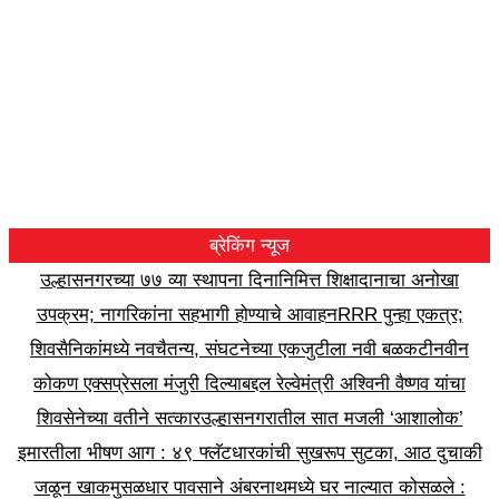
ब्रेकिंग न्यूज
उल्हासनगरच्या ७७ व्या स्थापना दिनानिमित्त शिक्षादानाचा अनोखा
उपक्रम; नागरिकांना सहभागी होण्याचे आवाहन
RRR पुन्हा एकत्र;
शिवसैनिकांमध्ये नवचैतन्य, संघटनेच्या एकजुटीला नवी बळकटी
नवीन
कोकण एक्सप्रेसला मंजुरी दिल्याबद्दल रेल्वेमंत्री अश्विनी वैष्णव यांचा
शिवसेनेच्या वतीने सत्कार
उल्हासनगरातील सात मजली ‘आशालोक’
इमारतीला भीषण आग : ४९ फ्लॅटधारकांची सुखरूप सुटका, आठ दुचाकी
जळून खाक
मुसळधार पावसाने अंबरनाथमध्ये घर नाल्यात कोसळले :