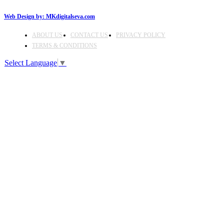
Web Design by:
MKdigitalseva.com
ABOUT US
CONTACT US
PRIVACY POLICY
TERMS & CONDITIONS
Select Language
▼