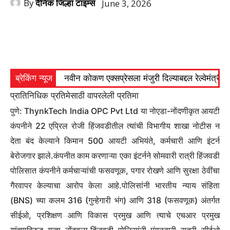
By
दैनिक जिल्हा टाइम्स
June 3, 2026
ब्रेकिंग न्यूज
नवीन कोकण एक्सप्रेसला मंजुरी दिल्याबद्दल रेल्वेमंत्री अ
प्रातिनिधिक प्रतिमेसाठी वापरलेली प्रतिमा
पुणे: ThynkTech India OPC Pvt Ltd या नोएडा-नोंदणीकृत आयटी
कंपनीने 22 एप्रिल रोजी हिंजवडीतील त्यांची विभागीय शाखा नोटीस न
देता बंद केल्याने किमान 500 आयटी अभियंते, कर्मचारी आणि इंटर्न
बेरोजगार झाले.
कंपनीत काम करणाऱ्या एका इंटर्नने सोमवारी रात्री हिंजवडी
पोलिसात कंपनीने कर्मचाऱ्यांची फसवणूक, पगार रोखणे आणि सुरक्षा ठेवींचा
गैरवापर केल्याचा आरोप केला आहे.
पोलिसांनी भारतीय न्याय संहिता
(BNS) च्या कलम 316 (गुन्हेगारी भंग) आणि 318 (फसवणूक) अंतर्गत
सीईओ, प्रशिक्षण आणि विकास प्रमुख आणि त्याचे एचआर प्रमुख
यांच्याविरुद्ध गुन्हा नोंदवला.
हिंजवडी पोलिसांनी मंगळवारी रात्री सीईओ