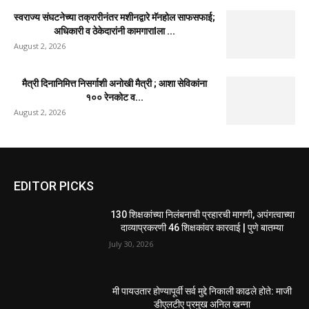
स्वराज्य संघटनेच्या तक्रारीनंतर मशीनद्वारे मॅनहोल साफसफाई;
अधिकारी व ठेकेदारांनी कामगाराlला ...
August 2, 2026
मैत्री दिनानिमित्त निसर्गाशी अनोखी मैत्री ; आशा सेविकांना
१०० रेनकोट व...
August 2, 2026
EDITOR PICKS
130 शिक्षकांच्या निलंबनाची प्रहारची मागणी, अपंगत्वाच्या
दाव्याप्रकरणी 46 शिक्षकांवर कारवाई | पुणे बातम्या
July 30, 2026
मी पायउतार होण्यापूर्वी सर्व मुद्दे निकाली काढले होते: माजी
डीएलटीए प्रमुख अनिल खन्ना