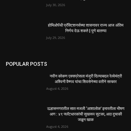
July 30, 2026
होमिओपॅथी प्रॅक्टिशनर्सच्या शासनावर राज्य आज अंतिम
निर्णय देऊ शकते | पुणे बातम्या
July 29, 2026
POPULAR POSTS
नवीन कोकण एक्सप्रेसला मंजुरी दिल्याबद्दल रेल्वेमंत्री
अश्विनी वैष्णव यांचा शिवसेनेच्या वतीने सत्कार
August 4, 2026
उल्हासनगरातील सात मजली ‘आशालोक’ इमारतीला भीषण
आग : ४९ फ्लॅटधारकांची सुखरूप सुटका, आठ दुचाकी
जळून खाक
August 4, 2026