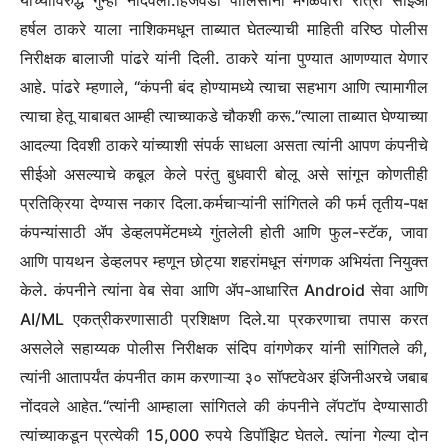
हर्षल ठाकरे याला नाशिकमधून ताब्यात घेतल्याची माहिती वरिष्ठ पोलीस
निरीक्षक बालाजी पांढरे यांनी दिली.
ठाकरे यांना पुण्यात आणण्यात येणार
आहे. पांढरे म्हणाले, “कंपनी बंद होण्यामध्ये त्याचा सहभाग आणि त्यामागील
त्याचा हेतू याबाबत आम्ही त्याच्याकडे चौकशी करू.”
त्याला ताब्यात घेण्याच्या
आदल्या दिवशी ठाकरे यांच्याशी संपर्क साधला असता त्यांनी आपण कंपनीचे
सीईओ असल्याचे कबूल केले परंतु बुधवारी बोलू असे सांगून कोणतीही
प्रतिक्रिया देण्यास नकार दिला.
कर्मचाऱ्यांनी सांगितले की फर्म तृतीय-पक्ष
कंपन्यांसाठी ॲप डेव्हलपमेंटमध्ये गुंतलेली होती आणि फुल-स्टॅक, जावा
आणि पायथन डेव्हलपर म्हणून छोट्या शहरांमधून संगणक अभियंता नियुक्त
केले. कंपनीने त्यांना वेब सेवा आणि ॲप-आधारित Android सेवा आणि
AI/ML एकत्रीकरणासाठी प्रशिक्षण दिले.
या प्रकरणाचा तपास करत
असलेले सहाय्यक पोलीस निरीक्षक संदिप वांगणेकर यांनी सांगितले की,
त्यांनी आतापर्यंत कंपनीत काम करणाऱ्या ३० सॉफ्टवेअर इंजिनीअरचे जबाब
नोंदवले आहेत.
“त्यांनी आम्हाला सांगितले की कंपनीने लॅपटॉप देण्यासाठी
त्यांच्याकडून प्रत्येकी 15,000 रुपये डिपॉझिट घेतले. त्यांना गेल्या दोन