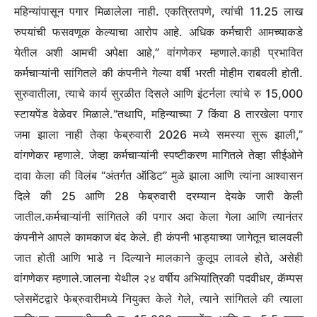
महिन्यांपासून पगार मिळालेला नाही.
एकत्रितपणे, त्यांची 11.25 लाख
रुपयांची फसवणूक केल्याचा आरोप आहे. अधिक कर्मचारी आमच्याकडे
येतील अशी आमची अपेक्षा आहे,” वांगणेकर म्हणाले.
काही प्रभावित
कर्मचाऱ्यांनी सांगितले की कंपनीने गेल्या वर्षी भरती मोहीम राबवली होती.
सुरुवातीला, त्याचे कार्य सुरळीत दिसले आणि इंटर्नला त्यांचे रु 15,000
स्टायपेंड वेळेवर मिळाले.
“तथापि, महिन्याच्या 7 किंवा 8 तारखेला पगार
जमा झाला नाही तेव्हा फेब्रुवारी 2026 मध्ये समस्या सुरू झाली,”
वांगणेकर म्हणाले.
जेव्हा कर्मचाऱ्यांनी स्पष्टीकरण मागितले तेव्हा सीईओने
दावा केला की विलंब “अंतर्गत ऑडिट” मुळे झाला आणि त्यांना आश्वासन
दिले की 25 आणि 28 फेब्रुवारी दरम्यान देयके जारी केली
जातील.
कर्मचाऱ्यांनी सांगितले की पगार अदा केला गेला आणि त्यानंतर
कंपनीने आपले कामकाज बंद केले. ही कंपनी भाड्याच्या जागेतून चालवली
जात होती आणि भाडे न दिल्याने मालकाने कुलूप लावले होते, असेही
वांगणेकर म्हणाले.
जालना येथील २४ वर्षीय अभियांत्रिकी पदवीधर, कॅम्पस
प्लेसमेंटद्वारे फेब्रुवारीमध्ये नियुक्त केले गेले, त्याने सांगितले की त्याला