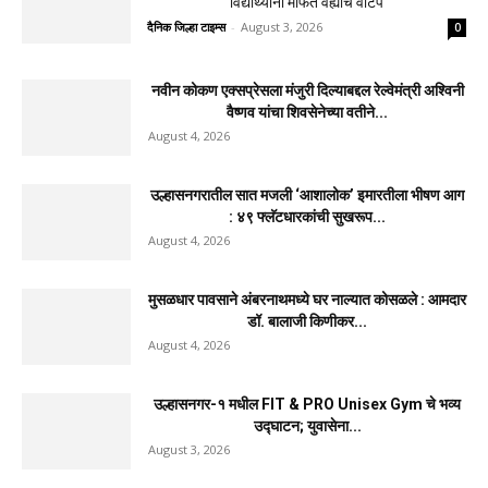
विद्यार्थ्यांना मोफत वह्यांचे वाटप
दैनिक जिल्हा टाइम्स
-
August 3, 2026
0
नवीन कोकण एक्सप्रेसला मंजुरी दिल्याबद्दल रेल्वेमंत्री अश्विनी
वैष्णव यांचा शिवसेनेच्या वतीने...
August 4, 2026
उल्हासनगरातील सात मजली ‘आशालोक’ इमारतीला भीषण आग
: ४९ फ्लॅटधारकांची सुखरूप...
August 4, 2026
मुसळधार पावसाने अंबरनाथमध्ये घर नाल्यात कोसळले : आमदार
डॉ. बालाजी किणीकर...
August 4, 2026
उल्हासनगर-१ मधील FIT & PRO Unisex Gym चे भव्य
उद्घाटन; युवासेना...
August 3, 2026