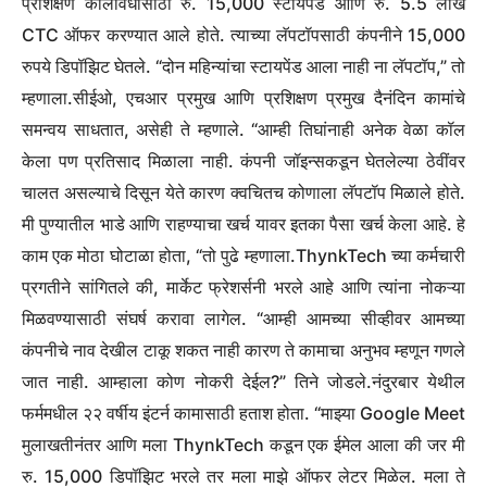
प्रशिक्षण कालावधीसाठी रु. 15,000 स्टायपेंड आणि रु. 5.5 लाख
CTC ऑफर करण्यात आले होते.
त्याच्या लॅपटॉपसाठी कंपनीने 15,000
रुपये डिपॉझिट घेतले. “दोन महिन्यांचा स्टायपेंड आला नाही ना लॅपटॉप,” तो
म्हणाला.
सीईओ, एचआर प्रमुख आणि प्रशिक्षण प्रमुख दैनंदिन कामांचे
समन्वय साधतात, असेही ते म्हणाले. “आम्ही तिघांनाही अनेक वेळा कॉल
केला पण प्रतिसाद मिळाला नाही. कंपनी जॉइन्सकडून घेतलेल्या ठेवींवर
चालत असल्याचे दिसून येते कारण क्वचितच कोणाला लॅपटॉप मिळाले होते.
मी पुण्यातील भाडे आणि राहण्याचा खर्च यावर इतका पैसा खर्च केला आहे.
हे
काम एक मोठा घोटाळा होता, “तो पुढे म्हणाला.
ThynkTech च्या कर्मचारी
प्रगतीने सांगितले की, मार्केट फ्रेशर्सनी भरले आहे आणि त्यांना नोकऱ्या
मिळवण्यासाठी संघर्ष करावा लागेल. “आम्ही आमच्या सीव्हीवर आमच्या
कंपनीचे नाव देखील टाकू शकत नाही कारण ते कामाचा अनुभव म्हणून गणले
जात नाही. आम्हाला कोण नोकरी देईल?” तिने जोडले.
नंदुरबार येथील
फर्ममधील २२ वर्षीय इंटर्न कामासाठी हताश होता. “माझ्या Google Meet
मुलाखतीनंतर आणि मला ThynkTech कडून एक ईमेल आला की जर मी
रु. 15,000 डिपॉझिट भरले तर मला माझे ऑफर लेटर मिळेल. मला ते