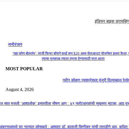
इंडियन बाइक ड्रायव्हि
मनोरंजन
‘पहा कोण बोलतंय’: माजी फिफा बॉसने वर्ल्ड कप $20 अब्ज सेलआउट योजनेवर हल्ला केला, प
त्याचा भूतकाळ त्याला त्रास देण्यासाठी परत आला
MOST POPULAR
नवीन कोकण एक्सप्रेसला मंजुरी दिल्याबद्दल रेल्वेम
August 4, 2026
तील सात मजली ‘आशालोक’ इमारतीला भीषण आग : ४९ फ्लॅटधारकांची सुखरूप सुटका, आठ द
अंबरनाथमध्ये घर नाल्यात कोसळले : आमदार डॉ. बालाजी किणीकर यांची तातडीने धाव, बाधित क