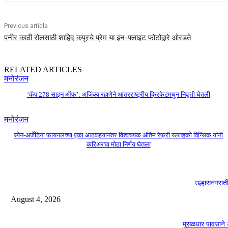
Previous article
पनीर काठी रोलसाठी शाहिद कपूरचे प्रेम या इन-फ्लाइट फोटोद्वारे ओरडते
RELATED ARTICLES
मनोरंजन
‘कॅप 278 साइन ऑफ’: अजिंक्य रहाणेने आंतरराष्ट्रीय क्रिकेटमधून निवृत्ती घेतली
मनोरंजन
स्पेन-अर्जेंटिना फायनलच्या एका आठवड्यानंतर विश्वचषक अंतिम रेफ्री स्लाव्हको विन्सिक यांनी
करिअरचा मोठा निर्णय घेतला
उल्हासनगरा
August 4, 2026
मुसळधार पावसाने 