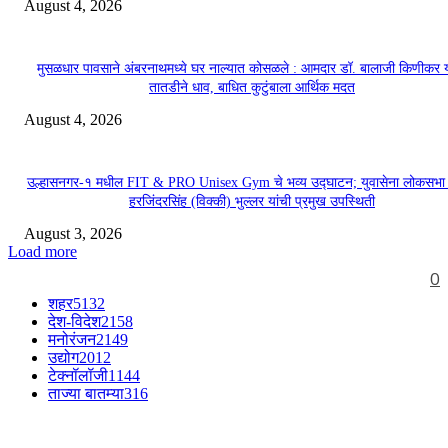
August 4, 2026
मुसळधार पावसाने अंबरनाथमध्ये घर नाल्यात कोसळले : आमदार डॉ. बालाजी किणीकर य
तातडीने धाव, बाधित कुटुंबाला आर्थिक मदत
August 4, 2026
उल्हासनगर-१ मधील FIT & PRO Unisex Gym चे भव्य उद्घाटन; युवासेना लोकसभा
हरजिंदरसिंह (विक्की) भुल्लर यांची प्रमुख उपस्थिती
August 3, 2026
Load more
0
शहर
5132
देश-विदेश
2158
मनोरंजन
2149
उद्योग
2012
टेक्नॉलॉजी
1144
ताज्या बातम्या
316