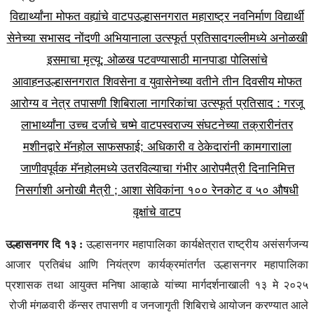
विद्यार्थ्यांना मोफत वह्यांचे वाटप
उल्हासनगरात महाराष्ट्र नवनिर्माण विद्यार्थी
सेनेच्या सभासद नोंदणी अभियानाला उत्स्फूर्त प्रतिसाद
गल्लीमध्ये अनोळखी
इसमाचा मृत्यू; ओळख पटवण्यासाठी मानपाडा पोलिसांचे
आवाहन
उल्हासनगरात शिवसेना व युवासेनेच्या वतीने तीन दिवसीय मोफत
आरोग्य व नेत्र तपासणी शिबिराला नागरिकांचा उत्स्फूर्त प्रतिसाद : गरजू
लाभार्थ्यांना उच्च दर्जाचे चष्मे वाटप
स्वराज्य संघटनेच्या तक्रारीनंतर
मशीनद्वारे मॅनहोल साफसफाई; अधिकारी व ठेकेदारांनी कामगाराlला
जाणीवपूर्वक मॅनहोलमध्ये उतरविल्याचा गंभीर आरोप
मैत्री दिनानिमित्त
निसर्गाशी अनोखी मैत्री ; आशा सेविकांना १०० रेनकोट व ५० औषधी
वृक्षांचे वाटप
उल्हासनगर दि १३ :
उल्हासनगर महापालिका कार्यक्षेत्रात राष्ट्रीय असंसर्गजन्य
आजार प्रतिबंध आणि नियंत्रण कार्यक्रमांतर्गत उल्हासनगर महापालिका
प्रशासक तथा आयुक्त मनिषा आव्हाळे यांच्या मार्गदर्शनाखाली १३ मे २०२५
रोजी मंगळवारी कॅन्सर तपासणी व जनजागृती शिबिराचे आयोजन करण्यात आले