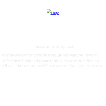
ABOUT US
✍🏻मुख्यसंपादक -प्रमोद विठ्ठल दळवी
या संकेतस्थळावर प्रकाशित झालेला सर्व मजकूर, लेख आणि त्याचे हक्क , जबाबदारी''
संबंधित लेखकांकडे आहेत. प्रसिद्ध झालेल्या मजकुराशी संपादक सहमत असतीलच असे
नाही याचे उल्लंघन करणाऱ्यांवर कायदेशीर कारवाई करण्यात येईल. संपर्क :- 9819249692
FOLLOW US