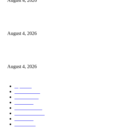
August 4, 2026
उल्हासनगरातील सात मजली ‘आशालोक’ इमारतीला भीषण आग : ४९ फ्लॅटधारकांची सु
सुटका, आठ दुचाकी जळून खाक
August 4, 2026
मुसळधार पावसाने अंबरनाथमध्ये घर नाल्यात कोसळले : आमदार डॉ. बालाजी किणीकर य
तातडीने धाव, बाधित कुटुंबाला आर्थिक मदत
August 4, 2026
POPULAR CATEGORY
शहर
5132
देश-विदेश
2158
मनोरंजन
2149
उद्योग
2012
टेक्नॉलॉजी
1144
ताज्या बातम्या
316
आरोग्य
194
सामाजिक
19