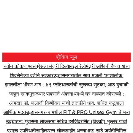
ब्रेकिंग न्यूज
नवीन कोकण एक्सप्रेसला मंजुरी दिल्याबद्दल रेल्वेमंत्री अश्विनी वैष्णव यांचा
शिवसेनेच्या वतीने सत्कार
उल्हासनगरातील सात मजली ‘आशालोक’
इमारतीला भीषण आग : ४९ फ्लॅटधारकांची सुखरूप सुटका, आठ दुचाकी
जळून खाक
मुसळधार पावसाने अंबरनाथमध्ये घर नाल्यात कोसळले :
आमदार डॉ. बालाजी किणीकर यांची तातडीने धाव, बाधित कुटुंबाला
आर्थिक मदत
उल्हासनगर-१ मधील FIT & PRO Unisex Gym चे भव्य
उद्घाटन; युवासेना लोकसभा सचिव हरजिंदरसिंह (विक्की) भुल्लर यांची
प्रमुख उपस्थिती
साहित्यरत्न लोकशाहीर अण्णाभाऊ साठे जयंतीनिमित्त