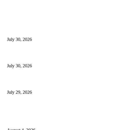
EDITOR PICKS
130 शिक्षकांच्या निलंबनाची प्रहारची मागणी, अपंगत्वाच्या दाव्याप्रकरणी 46 शिक्षकांवर क
पुणे बातम्या
July 30, 2026
मी पायउतार होण्यापूर्वी सर्व मुद्दे निकाली काढले होते: माजी डीएलटीए प्रमुख अनिल खन
July 30, 2026
होमिओपॅथी प्रॅक्टिशनर्सच्या शासनावर राज्य आज अंतिम निर्णय देऊ शकते | पुणे बातम्
July 29, 2026
POPULAR POSTS
नवीन कोकण एक्सप्रेसला मंजुरी दिल्याबद्दल रेल्वेमंत्री अश्विनी वैष्णव यांचा शिवसेनेच्या 
सत्कार