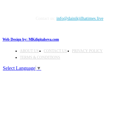
Contact us:
info@dainikjilhatimes.live
Web Design by:
MKdigitalseva.com
ABOUT US
CONTACT US
PRIVACY POLICY
TERMS & CONDITIONS
Select Language
▼