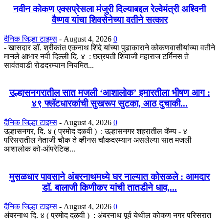
नवीन कोकण एक्सप्रेसला मंजुरी दिल्याबद्दल रेल्वेमंत्री अश्विनी
वैष्णव यांचा शिवसेनेच्या वतीने सत्कार
दैनिक जिल्हा टाइम्स
-
August 4, 2026
0
- खासदार डॉ. श्रीकांत एकनाथ शिंदे यांच्या पुढाकाराने कोकणवासीयांच्या वतीने
मानले आभार नवी दिल्ली दि. ४ : छत्रपती शिवाजी महाराज टर्मिनस ते
सावंतवाडी रोडदरम्यान नियमित...
उल्हासनगरातील सात मजली ‘आशालोक’ इमारतीला भीषण आग :
४९ फ्लॅटधारकांची सुखरूप सुटका, आठ दुचाकी...
दैनिक जिल्हा टाइम्स
-
August 4, 2026
0
उल्हासनगर, दि. ४ ( प्रमोद दळवी ) : उल्हासनगर शहरातील कॅम्प - ४
परिसरातील नेताजी चौक ते व्हीनस चौकदरम्यान असलेल्या सात मजली
आशालोक को-ऑपरेटिव्ह...
मुसळधार पावसाने अंबरनाथमध्ये घर नाल्यात कोसळले : आमदार
डॉ. बालाजी किणीकर यांची तातडीने धाव,...
दैनिक जिल्हा टाइम्स
-
August 4, 2026
0
अंबरनाथ दि. ४ ( प्रमोद दळवी ) : अंबरनाथ पूर्व येथील कोकण नगर परिसरात