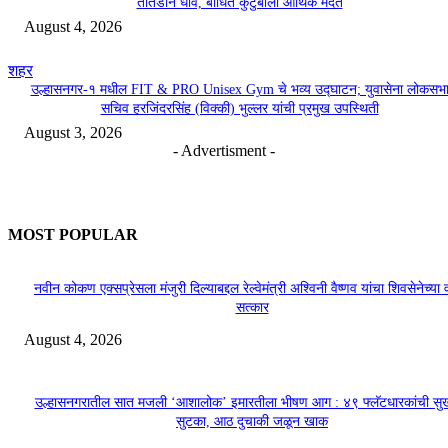
तातडीने धाव, बाधित कुटुंबाला आर्थिक मदत
August 4, 2026
शहर
उल्हासनगर-१ मधील FIT & PRO Unisex Gym चे भव्य उद्घाटन; युवासेना लोकसभ
सचिव हरजिंदरसिंह (विक्की) भुल्लर यांची प्रमुख उपस्थिती
August 3, 2026
- Advertisment -
MOST POPULAR
नवीन कोकण एक्सप्रेसला मंजुरी दिल्याबद्दल रेल्वेमंत्री अश्विनी वैष्णव यांचा शिवसेनेच्या 
सत्कार
August 4, 2026
उल्हासनगरातील सात मजली ‘आशालोक’ इमारतीला भीषण आग : ४९ फ्लॅटधारकांची सु
सुटका, आठ दुचाकी जळून खाक