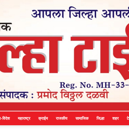
श-विदेश
महाराष्ट्र
क्राईम
राजकीय
सामाजिक
जिल्हा
शहर
ट