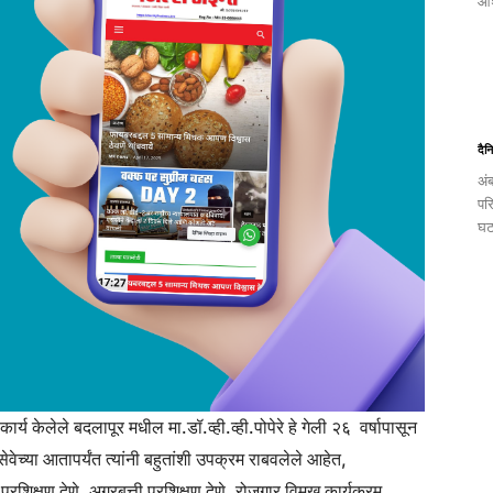
आश
दैन
अं
पर
घट
र्य केलेले बदलापूर मधील मा.डॉ.व्ही.व्ही.पोपेरे हे गेली २६ वर्षापासून
ेच्या आतापर्यंत त्यांनी बहुतांशी उपक्रम राबवलेले आहेत,
 प्रशिक्षण देणे, अगरबत्ती प्रशिक्षण देणे, रोजगार विमुख कार्यक्रम