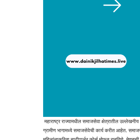
महाराष्ट्र राज्यामधील समाजसेवा क्षेत्रातील उल्लेखनीय का
ग्रामीण भागामध्ये समाजसेवेची कार्य करीत आहेत. समाजसेव
महिलांनाकरिता ब्युटीपार्लर कोर्स मोफत राबविणे, मेणबत्ती