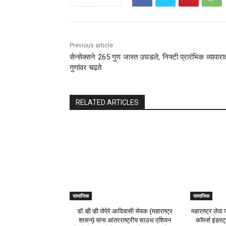
Previous article
सेन्सेक्सने 265 गुण जास्त उघडले, निफ्टी प्रारंभिक व्यापार
गुणांवर चढते
RELATED ARTICLES
सामाजिक
सामाजिक
डॉ.व्ही व्ही पोपेरे आदिवासी सेवक (महाराष्ट्र
महाराष्ट्र लेव
शासन) यांना आंतरराष्ट्रीय साउथ एशियन
कॉमर्स इंडस्ट