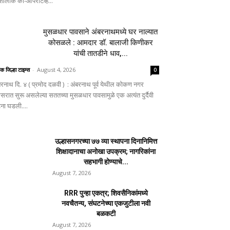
ालोक को-ऑपरेटिव्ह...
मुसळधार पावसाने अंबरनाथमध्ये घर नाल्यात
कोसळले : आमदार डॉ. बालाजी किणीकर
यांची तातडीने धाव,...
िक जिल्हा टाइम्स
-
August 4, 2026
0
बरनाथ दि. ४ ( प्रमोद दळवी ) : अंबरनाथ पूर्व येथील कोकण नगर
िसरात सुरू असलेल्या सततच्या मुसळधार पावसामुळे एक अत्यंत दुर्दैवी
ना घडली....
उल्हासनगरच्या ७७ व्या स्थापना दिनानिमित्त
शिक्षादानाचा अनोखा उपक्रम; नागरिकांना
सहभागी होण्याचे...
August 7, 2026
RRR पुन्हा एकत्र; शिवसैनिकांमध्ये
नवचैतन्य, संघटनेच्या एकजुटीला नवी
बळकटी
August 7, 2026