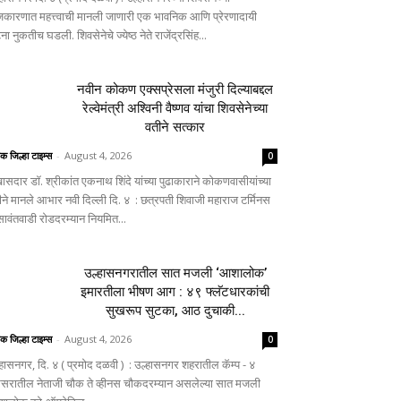
जकारणात महत्त्वाची मानली जाणारी एक भावनिक आणि प्रेरणादायी
ा नुकतीच घडली. शिवसेनेचे ज्येष्ठ नेते राजेंद्रसिंह...
नवीन कोकण एक्सप्रेसला मंजुरी दिल्याबद्दल
रेल्वेमंत्री अश्विनी वैष्णव यांचा शिवसेनेच्या
वतीने सत्कार
िक जिल्हा टाइम्स
-
August 4, 2026
0
ासदार डॉ. श्रीकांत एकनाथ शिंदे यांच्या पुढाकाराने कोकणवासीयांच्या
ीने मानले आभार नवी दिल्ली दि. ४ : छत्रपती शिवाजी महाराज टर्मिनस
 सावंतवाडी रोडदरम्यान नियमित...
उल्हासनगरातील सात मजली ‘आशालोक’
इमारतीला भीषण आग : ४९ फ्लॅटधारकांची
सुखरूप सुटका, आठ दुचाकी...
िक जिल्हा टाइम्स
-
August 4, 2026
0
्हासनगर, दि. ४ ( प्रमोद दळवी ) : उल्हासनगर शहरातील कॅम्प - ४
िसरातील नेताजी चौक ते व्हीनस चौकदरम्यान असलेल्या सात मजली