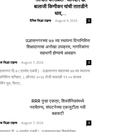
बालाजी किणीकर यांची तातडीने
धाव,...
दैनिक जिल्हा टाइम्स
-
August 4, 2026
0
उल्हासनगरच्या ७७ व्या स्थापना दिनानिमित्त
शिक्षादानाचा अनोखा उपक्रम; नागरिकांना
सहभागी होण्याचे आवाहन
िक जिल्हा टाइम्स
-
August 7, 2026
0
्हासनगर दि.७ ( प्रमोद दळवी ) : उल्हासनगर शहराच्या ७७ व्या स्थापना
नानिमित्त शनिवार, ८ ऑगस्ट २०२६ रोजी सकाळी ११.०० वाजता
िमिंग पूल, विराट...
RRR पुन्हा एकत्र; शिवसैनिकांमध्ये
नवचैतन्य, संघटनेच्या एकजुटीला नवी
बळकटी
िक जिल्हा टाइम्स
-
August 7, 2026
0
्हासनगर दि. ७ (प्रमोद दळवी ) : उल्हासनगरच्या शिवसेनेच्या