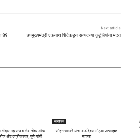
Next article
ात 89
उपमुख्यमंत्री एकनाथ शिंदेकडून सय्यदच्या कुटुंबियांना मदत
सामाजिक
ा पाटीदार महासंघ व लेवा चेंबर ऑफ
सोहन साखरे यांचा वाढदिवस मोठ्या उत्साहात
्रीज अँड एग्रीकल्चर, पुणे यांची
साजरा