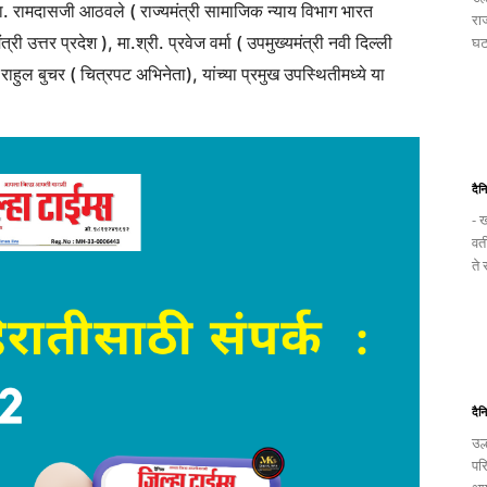
.ना. रामदासजी आठवले ( राज्यमंत्री सामाजिक न्याय विभाग भारत
रा
री उत्तर प्रदेश ), मा.श्री. प्रवेज वर्मा ( उपमुख्यमंत्री नवी दिल्ली
घटन
राहुल बुचर ( चित्रपट अभिनेता), यांच्या प्रमुख उपस्थितीमध्ये या
दैन
- ख
वत
ते
दैन
उल
पर