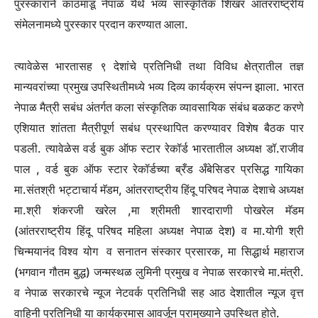
पुरस्काराने काठमांडू नेपाळ येथे भव्य सांस्कृतिक शिखर आंतरराष्ट्रीय
संमेलनामध्ये पुरस्कार प्रदान करण्यात आला.
त्यावेळेस भारतासह ९ देशांचे प्रतिनिधी तथा विविध क्षेत्रातील तज्ञ
मान्यवरांच्या प्रमुख उपस्थितीमध्ये भव्य दिव्य कार्यक्रम संपन्न झाला. भारत
नेपाळ मैत्री सबंध अंतर्गत कला संस्कृतिक व्यावसायिक संबंध बळकट करणे
एशियात शांतता मैत्रीपूर्ण सबंध प्रस्थापित करण्यावर विशेष बैठक पार
पडली. त्यावेळेस वर्ड बुक ऑफ स्टार रेकॉर्ड भारतातील अध्यक्ष डॉ.राजीव
पाल , वर्ड बुक ऑफ स्टार रेकॉर्डच्या ब्रँड अँबेसिडर प्रसिद्ध गायिका
मा.संतश्री भट्टाचार्य मॅडम, आंतरराष्ट्रीय हिंदू परिषद नेपाळ देशाचे अध्यक्ष
मा.श्री शंकरजी खरेल ,मा श्रीमती शारदाराणी पोखरेल मॅडम
(आंतरराष्ट्रीय हिंदू परिषद महिला अध्यक्ष नेपाळ देश) व मा.योगी श्री
चिन्मयानंद विश्व योग व सनातन संस्कार प्रसारक, मा सिद्धार्थ महाराज
(भगवान गौतम बुद्ध) जन्मस्थळ लुमिनी प्रमुख व नेपाळ सरकारचे मा.मंत्री.
व नेपाळ सरकारचे न्यूज नेटवर्क प्रतिनिधी सह आठ देशातील न्यूज वृत्त
वाहिनी प्रतिनिधी या कार्यक्रमास आवर्जून प्रामुख्याने उपस्थित होते.