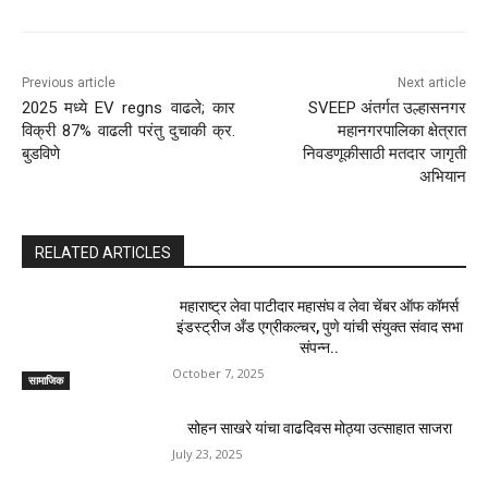
Previous article
Next article
2025 मध्ये EV regns वाढले; कार
SVEEP अंतर्गत उल्हासनगर
विक्री 87% वाढली परंतु दुचाकी क्र.
महानगरपालिका क्षेत्रात
बुडविणे
निवडणूकीसाठी मतदार जागृती
अभियान
RELATED ARTICLES
महाराष्ट्र लेवा पाटीदार महासंघ व लेवा चेंबर ऑफ कॉमर्स
इंडस्ट्रीज अँड एग्रीकल्चर, पुणे यांची संयुक्त संवाद सभा
संपन्न..
October 7, 2025
सामाजिक
सोहन साखरे यांचा वाढदिवस मोठ्या उत्साहात साजरा
July 23, 2025