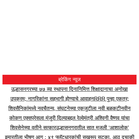
ब्रेकिंग न्यूज
उल्हासनगरच्या ७७ व्या स्थापना दिनानिमित्त शिक्षादानाचा अनोखा
उपक्रम; नागरिकांना सहभागी होण्याचे आवाहन
RRR पुन्हा एकत्र;
शिवसैनिकांमध्ये नवचैतन्य, संघटनेच्या एकजुटीला नवी बळकटी
नवीन
कोकण एक्सप्रेसला मंजुरी दिल्याबद्दल रेल्वेमंत्री अश्विनी वैष्णव यांचा
शिवसेनेच्या वतीने सत्कार
उल्हासनगरातील सात मजली ‘आशालोक’
इमारतीला भीषण आग : ४९ फ्लॅटधारकांची सुखरूप सुटका, आठ दुचाकी