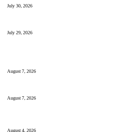
July 30, 2026
होमिओपॅथी प्रॅक्टिशनर्सच्या शासनावर राज्य आज अंतिम निर्णय देऊ शकते | पुणे बातम्
July 29, 2026
POPULAR POSTS
उल्हासनगरच्या ७७ व्या स्थापना दिनानिमित्त शिक्षादानाचा अनोखा उपक्रम; नागरिकांना 
होण्याचे आवाहन
August 7, 2026
RRR पुन्हा एकत्र; शिवसैनिकांमध्ये नवचैतन्य, संघटनेच्या एकजुटीला नवी बळकटी
August 7, 2026
नवीन कोकण एक्सप्रेसला मंजुरी दिल्याबद्दल रेल्वेमंत्री अश्विनी वैष्णव यांचा शिवसेनेच्या 
सत्कार
August 4, 2026