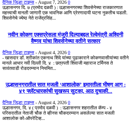
दैनिक जिल्हा टाइम्स
-
August 7, 2026
0
उल्हासनगर दि. ७ (प्रमोद दळवी ) : उल्हासनगरच्या शिवसेनेच्या राजकारणात
महत्त्वाची मानली जाणारी एक भावनिक आणि प्रेरणादायी घटना नुकतीच घडली.
शिवसेनेचे ज्येष्ठ नेते राजेंद्रसिंह...
नवीन कोकण एक्सप्रेसला मंजुरी दिल्याबद्दल रेल्वेमंत्री अश्विनी
वैष्णव यांचा शिवसेनेच्या वतीने सत्कार
दैनिक जिल्हा टाइम्स
-
August 4, 2026
0
- खासदार डॉ. श्रीकांत एकनाथ शिंदे यांच्या पुढाकाराने कोकणवासीयांच्या वतीने
मानले आभार नवी दिल्ली दि. ४ : छत्रपती शिवाजी महाराज टर्मिनस ते
सावंतवाडी रोडदरम्यान नियमित...
उल्हासनगरातील सात मजली ‘आशालोक’ इमारतीला भीषण आग :
४९ फ्लॅटधारकांची सुखरूप सुटका, आठ दुचाकी...
दैनिक जिल्हा टाइम्स
-
August 4, 2026
0
उल्हासनगर, दि. ४ ( प्रमोद दळवी ) : उल्हासनगर शहरातील कॅम्प - ४
परिसरातील नेताजी चौक ते व्हीनस चौकदरम्यान असलेल्या सात मजली
आशालोक को-ऑपरेटिव्ह...