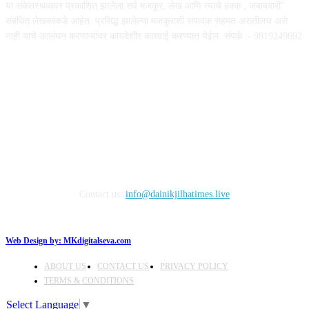
या संकेतस्थळावर प्रकाशित झालेला सर्व मजकूर, लेख आणि त्याचे हक्क , जबाबदारी''
संबंधित लेखकांकडे आहेत. प्रसिद्ध झालेल्या मजकुराशी संपादक सहमत असतीलच असे
नाही याचे उल्लंघन करणाऱ्यांवर कायदेशीर कारवाई करण्यात येईल. संपर्क :- 9819249692
FOLLOW US
Contact us:
info@dainikjilhatimes.live
Web Design by:
MKdigitalseva.com
ABOUT US
CONTACT US
PRIVACY POLICY
TERMS & CONDITIONS
Select Language
▼