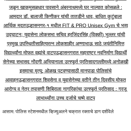
जळून खाक
मुसळधार पावसाने अंबरनाथमध्ये घर नाल्यात कोसळले :
आमदार डॉ. बालाजी किणीकर यांची तातडीने धाव, बाधित कुटुंबाला
आर्थिक मदत
उल्हासनगर-१ मधील FIT & PRO Unisex Gym चे भव्य
उद्घाटन; युवासेना लोकसभा सचिव हरजिंदरसिंह (विक्की) भुल्लर यांची
प्रमुख उपस्थिती
साहित्यरत्न लोकशाहीर अण्णाभाऊ साठे जयंतीनिमित्त
विद्यार्थ्यांना मोफत वह्यांचे वाटप
उल्हासनगरात महाराष्ट्र नवनिर्माण विद्यार्थी
सेनेच्या सभासद नोंदणी अभियानाला उत्स्फूर्त प्रतिसाद
गल्लीमध्ये अनोळखी
इसमाचा मृत्यू; ओळख पटवण्यासाठी मानपाडा पोलिसांचे
आवाहन
उल्हासनगरात शिवसेना व युवासेनेच्या वतीने तीन दिवसीय मोफत
आरोग्य व नेत्र तपासणी शिबिराला नागरिकांचा उत्स्फूर्त प्रतिसाद : गरजू
लाभार्थ्यांना उच्च दर्जाचे चष्मे वाटप
आसाम: पोलिस स्टेशनमधील व्हिज्युअलने चक्रात रक्ताचे डाग दर्शविले