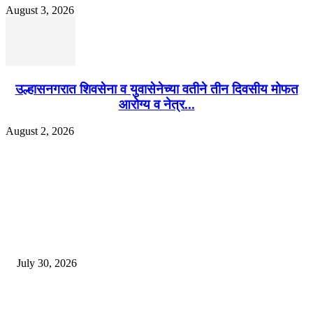
August 3, 2026
उल्हासनगरात शिवसेना व युवासेनेच्या वतीने तीन दिवसीय मोफत
आरोग्य व नेत्र...
August 2, 2026
EDITOR PICKS
130 शिक्षकांच्या निलंबनाची प्रहारची मागणी, अपंगत्वाच्या दाव्याप्रकरणी 46 शिक्षकांवर क
पुणे बातम्या
July 30, 2026
मी पायउतार होण्यापूर्वी सर्व मुद्दे निकाली काढले होते: माजी डीएलटीए प्रमुख अनिल खन