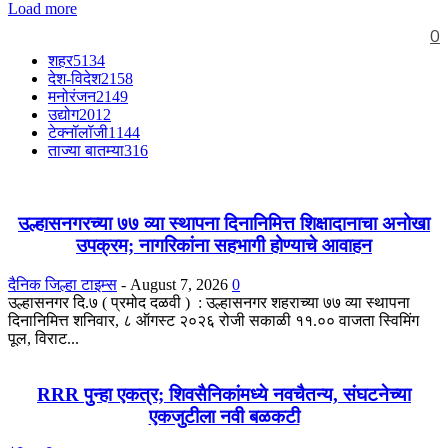
Load more
0
शहर
5134
देश-विदेश
2158
मनोरंजन
2149
उद्योग
2012
टेक्नॉलॉजी
1144
ताज्या बातम्या
316
उल्हासनगरच्या ७७ व्या स्थापना दिनानिमित्त शिक्षादानाचा अनोखा
उपक्रम; नागरिकांना सहभागी होण्याचे आवाहन
दैनिक जिल्हा टाइम्स
-
August 7, 2026
0
उल्हासनगर दि.७ ( प्रमोद दळवी ) : उल्हासनगर शहराच्या ७७ व्या स्थापना
दिनानिमित्त शनिवार, ८ ऑगस्ट २०२६ रोजी सकाळी ११.०० वाजता स्विमिंग
पूल, विराट...
RRR पुन्हा एकत्र; शिवसैनिकांमध्ये नवचैतन्य, संघटनेच्या
एकजुटीला नवी बळकटी