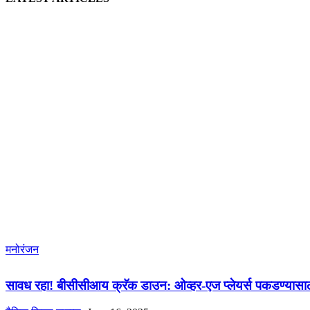
मनोरंजन
सावध रहा! बीसीसीआय क्रॅक डाउन: ओव्हर-एज प्लेयर्स पकडण्यास