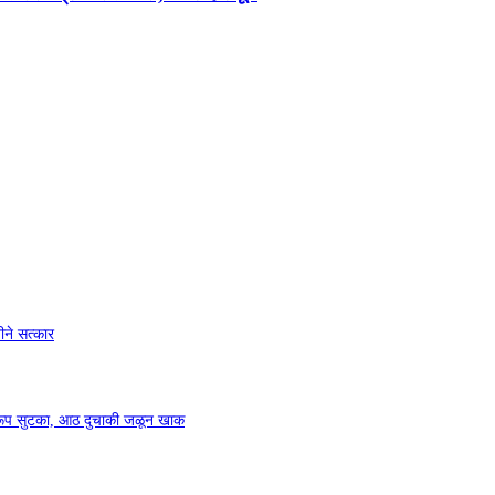
तीने सत्कार
रूप सुटका, आठ दुचाकी जळून खाक