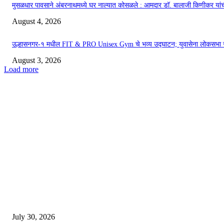
मुसळधार पावसाने अंबरनाथमध्ये घर नाल्यात कोसळले : आमदार डॉ. बालाजी किणीकर यांची
August 4, 2026
उल्हासनगर-१ मधील FIT & PRO Unisex Gym चे भव्य उद्घाटन; युवासेना लोकसभा सचिव
August 3, 2026
Load more
Our visitor
0
9
8
7
8
5
EDITOR PICKS
130 शिक्षकांच्या निलंबनाची प्रहारची मागणी, अपंगत्वाच्या दाव्याप्रकरणी 46 शिक्षकांवर का
July 30, 2026