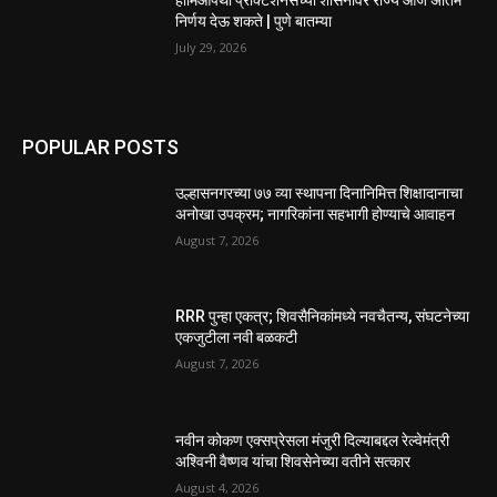
होमिओपॅथी प्रॅक्टिशनर्सच्या शासनावर राज्य आज अंतिम
निर्णय देऊ शकते | पुणे बातम्या
July 29, 2026
POPULAR POSTS
उल्हासनगरच्या ७७ व्या स्थापना दिनानिमित्त शिक्षादानाचा
अनोखा उपक्रम; नागरिकांना सहभागी होण्याचे आवाहन
August 7, 2026
RRR पुन्हा एकत्र; शिवसैनिकांमध्ये नवचैतन्य, संघटनेच्या
एकजुटीला नवी बळकटी
August 7, 2026
नवीन कोकण एक्सप्रेसला मंजुरी दिल्याबद्दल रेल्वेमंत्री
अश्विनी वैष्णव यांचा शिवसेनेच्या वतीने सत्कार
August 4, 2026