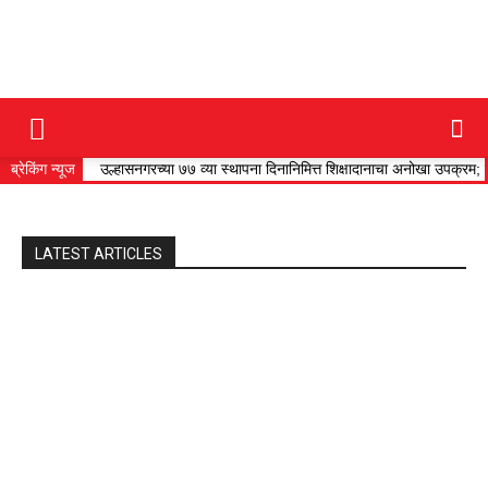
DAINIK
ब्रेकिंग न्यूज
उल्हासनगरच्या ७७ व्या स्थापना दिनानिमित्त शिक्षादानाचा अनोखा उपक्रम;
JILHA
LATEST ARTICLES
TIMES