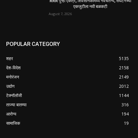
RRR पुन्हा एकत्र; शिवसैनिकांमध्ये नवचैतन्य, संघटनेच्या
एकजुटीला नवी बळकटी
August 7, 2026
POPULAR CATEGORY
शहर
5135
देश-विदेश
2158
मनोरंजन
2149
उद्योग
2012
टेक्नॉलॉजी
1144
ताज्या बातम्या
316
आरोग्य
194
सामाजिक
19