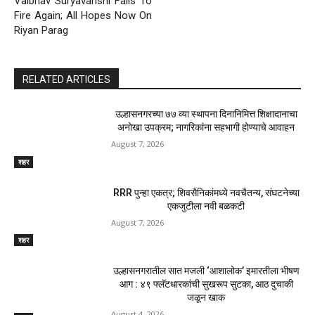
Vaibhav Suryavanshi Fails To
Fire Again; All Hopes Now On
Riyan Parag
RELATED ARTICLES
उल्हासनगरच्या ७७ व्या स्थापना दिनानिमित्त शिक्षादानाचा
अनोखा उपक्रम; नागरिकांना सहभागी होण्याचे आवाहन
August 7, 2026
शहर
RRR पुन्हा एकत्र; शिवसैनिकांमध्ये नवचैतन्य, संघटनेच्या
एकजुटीला नवी बळकटी
August 7, 2026
शहर
उल्हासनगरातील सात मजली ‘आशालोक’ इमारतीला भीषण
आग : ४९ फ्लॅटधारकांची सुखरूप सुटका, आठ दुचाकी
जळून खाक
August 4, 2026