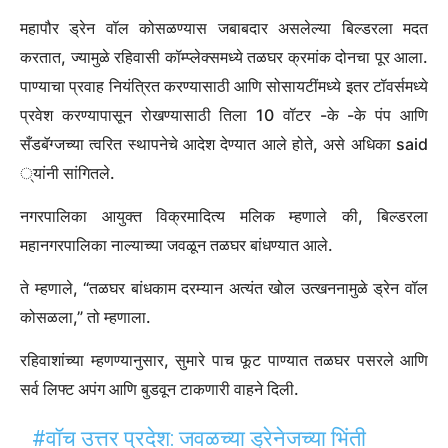
महापौर ड्रेन वॉल कोसळण्यास जबाबदार असलेल्या बिल्डरला मदत
करतात, ज्यामुळे रहिवासी कॉम्प्लेक्समध्ये तळघर क्रमांक दोनचा पूर आला.
पाण्याचा प्रवाह नियंत्रित करण्यासाठी आणि सोसायटींमध्ये इतर टॉवर्समध्ये
प्रवेश करण्यापासून रोखण्यासाठी तिला 10 वॉटर -के -के पंप आणि
सँडबॅग्जच्या त्वरित स्थापनेचे आदेश देण्यात आले होते, असे अधिका said
्यांनी सांगितले.
नगरपालिका आयुक्त विक्रमादित्य मलिक म्हणाले की, बिल्डरला
महानगरपालिका नाल्याच्या जवळून तळघर बांधण्यात आले.
ते म्हणाले, “तळघर बांधकाम दरम्यान अत्यंत खोल उत्खननामुळे ड्रेन वॉल
कोसळला,” तो म्हणाला.
रहिवाशांच्या म्हणण्यानुसार, सुमारे पाच फूट पाण्यात तळघर पसरले आणि
सर्व लिफ्ट अपंग आणि बुडवून टाकणारी वाहने दिली.
#वॉच
उत्तर प्रदेश: जवळच्या ड्रेनेजच्या भिंती