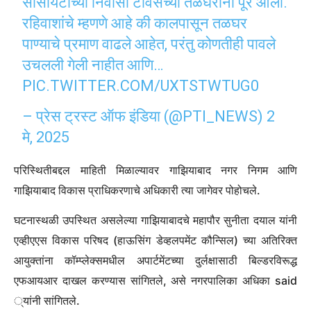
सोसायटीच्या निवासी टॉवर्सच्या तळघरांना पूर आला.
रहिवाशांचे म्हणणे आहे की कालपासून तळघर
पाण्याचे प्रमाण वाढले आहेत, परंतु कोणतीही पावले
उचलली गेली नाहीत आणि…
PIC.TWITTER.COM/UXTSTWTUG0
– प्रेस ट्रस्ट ऑफ इंडिया (@PTI_NEWS)
2
मे, 2025
परिस्थितीबद्दल माहिती मिळाल्यावर गाझियाबाद नगर निगम आणि
गाझियाबाद विकास प्राधिकरणाचे अधिकारी त्या जागेवर पोहोचले.
घटनास्थळी उपस्थित असलेल्या गाझियाबादचे महापौर सुनीता दयाल यांनी
एव्हीएएस विकास परिषद (हाऊसिंग डेव्हलपमेंट कौन्सिल) च्या अतिरिक्त
आयुक्तांना कॉम्प्लेक्समधील अपार्टमेंटच्या दुर्लक्षासाठी बिल्डरविरूद्ध
एफआयआर दाखल करण्यास सांगितले, असे नगरपालिका अधिका said
्यांनी सांगितले.