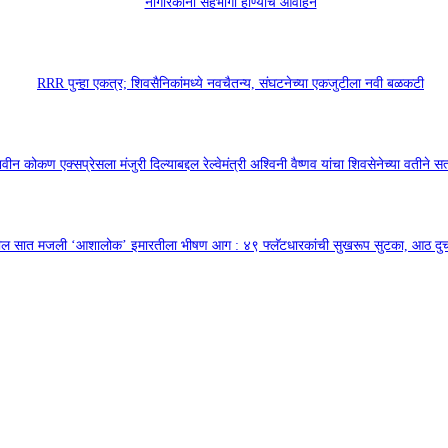
नागरिकांना सहभागी होण्याचे आवाहन
RRR पुन्हा एकत्र; शिवसैनिकांमध्ये नवचैतन्य, संघटनेच्या एकजुटीला नवी बळकटी
वीन कोकण एक्सप्रेसला मंजुरी दिल्याबद्दल रेल्वेमंत्री अश्विनी वैष्णव यांचा शिवसेनेच्या वतीने सत
तील सात मजली ‘आशालोक’ इमारतीला भीषण आग : ४९ फ्लॅटधारकांची सुखरूप सुटका, आठ द