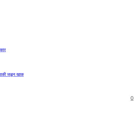
्कार
ुचाकी जळून खाक
0