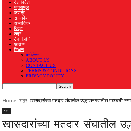
देश-विदेश
महाराष्ट्र
क्राईम
राजकीय
सामाजिक
जिल्हा
शहर
टेक्नॉलॉजी
आरोग्य
शिक्षण
मनोरंजन
ABOUT US
CONTACT US
TERMS & CONDITIONS
PRIVACY POLICY
Home
शहर
खासदारांच्या मतदार संघातील उल्हासनगरातील मध्यवर्ती रुग्णालया
शहर
खासदारांच्या मतदार संघातील उल्हा