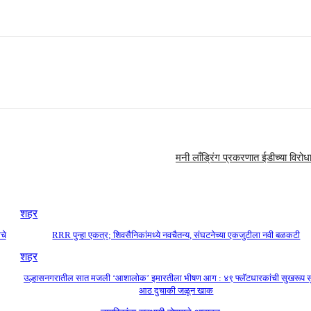
मनी लाँड्रिंग प्रकरणात ईडीच्या विरोध
शहर
चे
RRR पुन्हा एकत्र; शिवसैनिकांमध्ये नवचैतन्य, संघटनेच्या एकजुटीला नवी बळकटी
शहर
उल्हासनगरातील सात मजली ‘आशालोक’ इमारतीला भीषण आग : ४९ फ्लॅटधारकांची सुखरूप स
आठ दुचाकी जळून खाक