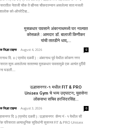
िसरातील नेताजी चौक ते व्हीनस चौकदरम्यान असलेल्या सात मजली
ालोक को-ऑपरेटिव्ह...
मुसळधार पावसाने अंबरनाथमध्ये घर नाल्यात
कोसळले : आमदार डॉ. बालाजी किणीकर
यांची तातडीने धाव,...
िक जिल्हा टाइम्स
-
August 4, 2026
0
बरनाथ दि. ४ ( प्रमोद दळवी ) : अंबरनाथ पूर्व येथील कोकण नगर
िसरात सुरू असलेल्या सततच्या मुसळधार पावसामुळे एक अत्यंत दुर्दैवी
ना घडली....
उल्हासनगर-१ मधील FIT & PRO
Unisex Gym चे भव्य उद्घाटन; युवासेना
लोकसभा सचिव हरजिंदरसिंह...
िक जिल्हा टाइम्स
-
August 3, 2026
0
्हासनगर दि ३ (प्रमोद दळवी ) : उल्हासनगर कॅम्प नं - १ येथील सी
लॉक परिसरात अत्याधुनिक सुविधांनी सुसज्ज FIT & PRO Unisex