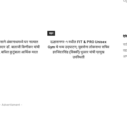
Gy
शहर
दैन
साने अंबरनाथमध्ये घर नाल्यात
उल्हासनगर-१ मधील FIT & PRO Unisex
साह
दार डॉ. बालाजी किणीकर यांची
Gym चे भव्य उद्घाटन; युवासेना लोकसभा सचिव
वह्
, बाधित कुटुंबाला आर्थिक मदत
हरजिंदरसिंह (विक्की) भुल्लर यांची प्रमुख
अण
उपस्थिती
- Advertisment -