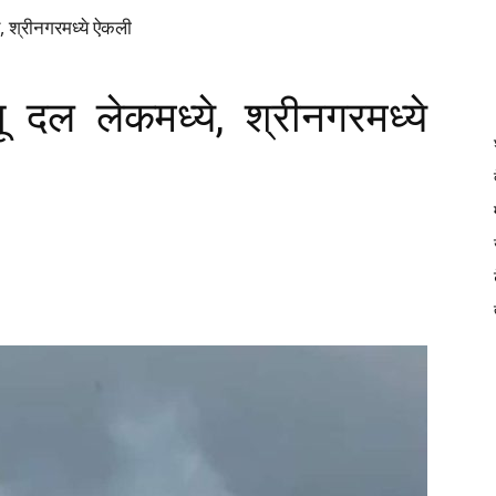
DAINIK
ये, श्रीनगरमध्ये ऐकली
तू दल लेकमध्ये, श्रीनगरमध्ये
JILHA
TIMES