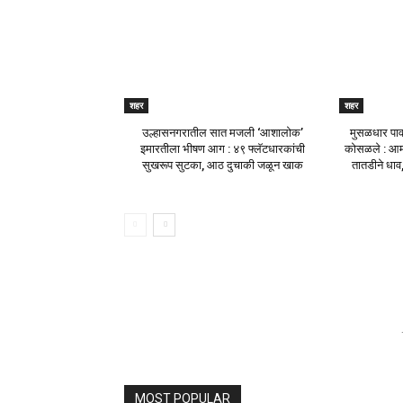
शहर
शहर
उल्हासनगरातील सात मजली ‘आशालोक’
मुसळधार पाव
इमारतीला भीषण आग : ४९ फ्लॅटधारकांची
कोसळले : आम
सुखरूप सुटका, आठ दुचाकी जळून खाक
तातडीने धाव
MOST POPULAR