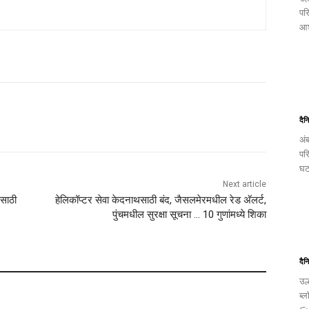
पर
आश
दैन
अं
पर
घट
Next article
चसाठी
हेलिकॉप्टर सेवा केदनाथसाठी बंद, जैसलमेरमधील रेड अ‍ॅलर्ट,
पुंचमधील सुरक्षा सूचना … 10 गुणांमध्ये शिका
दैन
उल
ब्