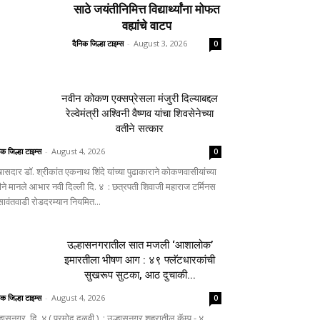
साठे जयंतीनिमित्त विद्यार्थ्यांना मोफत
वह्यांचे वाटप
दैनिक जिल्हा टाइम्स
-
August 3, 2026
0
नवीन कोकण एक्सप्रेसला मंजुरी दिल्याबद्दल
रेल्वेमंत्री अश्विनी वैष्णव यांचा शिवसेनेच्या
वतीने सत्कार
िक जिल्हा टाइम्स
-
August 4, 2026
0
ासदार डॉ. श्रीकांत एकनाथ शिंदे यांच्या पुढाकाराने कोकणवासीयांच्या
ीने मानले आभार नवी दिल्ली दि. ४ : छत्रपती शिवाजी महाराज टर्मिनस
 सावंतवाडी रोडदरम्यान नियमित...
उल्हासनगरातील सात मजली ‘आशालोक’
इमारतीला भीषण आग : ४९ फ्लॅटधारकांची
सुखरूप सुटका, आठ दुचाकी...
िक जिल्हा टाइम्स
-
August 4, 2026
0
्हासनगर, दि. ४ ( प्रमोद दळवी ) : उल्हासनगर शहरातील कॅम्प - ४