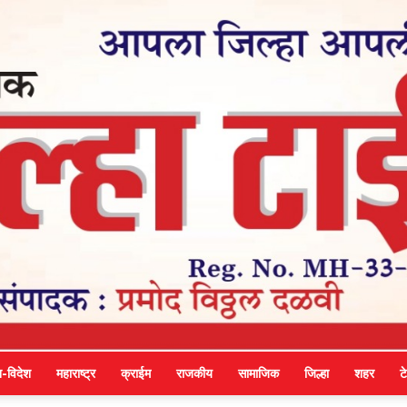
श-विदेश
महाराष्ट्र
क्राईम
राजकीय
सामाजिक
जिल्हा
शहर
ट