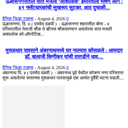
उल्हासनगरातील सात मजली ‘आशालोक’ इमारतीला भीषण आग :
४९ फ्लॅटधारकांची सुखरूप सुटका, आठ दुचाकी...
दैनिक जिल्हा टाइम्स
-
August 4, 2026
0
उल्हासनगर, दि. ४ ( प्रमोद दळवी ) : उल्हासनगर शहरातील कॅम्प - ४
परिसरातील नेताजी चौक ते व्हीनस चौकदरम्यान असलेल्या सात मजली
आशालोक को-ऑपरेटिव्ह...
मुसळधार पावसाने अंबरनाथमध्ये घर नाल्यात कोसळले : आमदार
डॉ. बालाजी किणीकर यांची तातडीने धाव,...
दैनिक जिल्हा टाइम्स
-
August 4, 2026
0
अंबरनाथ दि. ४ ( प्रमोद दळवी ) : अंबरनाथ पूर्व येथील कोकण नगर परिसरात
सुरू असलेल्या सततच्या मुसळधार पावसामुळे एक अत्यंत दुर्दैवी घटना घडली....