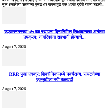
अंबरनाथ दि. ४ ( प्रमोद दळवी ) : अंबरनाथ पूर्व येथील कोकण नगर परिसरात
सुरू असलेल्या सततच्या मुसळधार पावसामुळे एक अत्यंत दुर्दैवी घटना घडली....
उल्हासनगरच्या ७७ व्या स्थापना दिनानिमित्त शिक्षादानाचा अनोखा
उपक्रम; नागरिकांना सहभागी होण्याचे...
August 7, 2026
RRR पुन्हा एकत्र; शिवसैनिकांमध्ये नवचैतन्य, संघटनेच्या
एकजुटीला नवी बळकटी
August 7, 2026