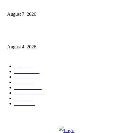
RRR पुन्हा एकत्र; शिवसैनिकांमध्ये नवचैतन्य, संघटनेच्या एकजुटीला नवी बळकटी
August 7, 2026
नवीन कोकण एक्सप्रेसला मंजुरी दिल्याबद्दल रेल्वेमंत्री अश्विनी वैष्णव यांचा शिवसेनेच्या 
सत्कार
August 4, 2026
POPULAR CATEGORY
शहर
5134
देश-विदेश
2158
मनोरंजन
2149
उद्योग
2012
टेक्नॉलॉजी
1144
ताज्या बातम्या
316
आरोग्य
194
सामाजिक
19