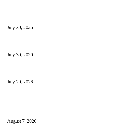
130 शिक्षकांच्या निलंबनाची प्रहारची मागणी, अपंगत्वाच्या दाव्याप्रकरणी 46 शिक्षकांवर क
पुणे बातम्या
July 30, 2026
मी पायउतार होण्यापूर्वी सर्व मुद्दे निकाली काढले होते: माजी डीएलटीए प्रमुख अनिल खन
July 30, 2026
होमिओपॅथी प्रॅक्टिशनर्सच्या शासनावर राज्य आज अंतिम निर्णय देऊ शकते | पुणे बातम्
July 29, 2026
POPULAR POSTS
उल्हासनगरच्या ७७ व्या स्थापना दिनानिमित्त शिक्षादानाचा अनोखा उपक्रम; नागरिकांना 
होण्याचे आवाहन
August 7, 2026