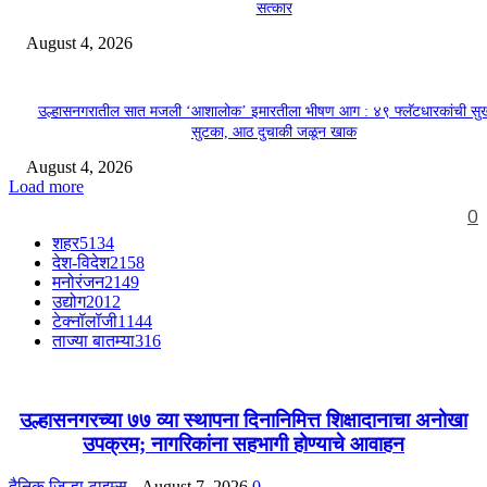
सत्कार
August 4, 2026
उल्हासनगरातील सात मजली ‘आशालोक’ इमारतीला भीषण आग : ४९ फ्लॅटधारकांची सु
सुटका, आठ दुचाकी जळून खाक
August 4, 2026
Load more
0
शहर
5134
देश-विदेश
2158
मनोरंजन
2149
उद्योग
2012
टेक्नॉलॉजी
1144
ताज्या बातम्या
316
उल्हासनगरच्या ७७ व्या स्थापना दिनानिमित्त शिक्षादानाचा अनोखा
उपक्रम; नागरिकांना सहभागी होण्याचे आवाहन
दैनिक जिल्हा टाइम्स
-
August 7, 2026
0