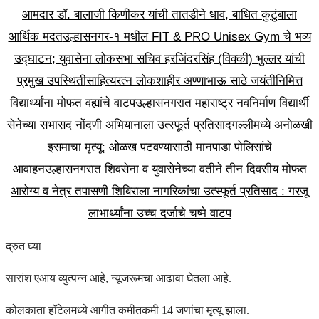
आमदार डॉ. बालाजी किणीकर यांची तातडीने धाव, बाधित कुटुंबाला
आर्थिक मदत
उल्हासनगर-१ मधील FIT & PRO Unisex Gym चे भव्य
उद्घाटन; युवासेना लोकसभा सचिव हरजिंदरसिंह (विक्की) भुल्लर यांची
प्रमुख उपस्थिती
साहित्यरत्न लोकशाहीर अण्णाभाऊ साठे जयंतीनिमित्त
विद्यार्थ्यांना मोफत वह्यांचे वाटप
उल्हासनगरात महाराष्ट्र नवनिर्माण विद्यार्थी
सेनेच्या सभासद नोंदणी अभियानाला उत्स्फूर्त प्रतिसाद
गल्लीमध्ये अनोळखी
इसमाचा मृत्यू; ओळख पटवण्यासाठी मानपाडा पोलिसांचे
आवाहन
उल्हासनगरात शिवसेना व युवासेनेच्या वतीने तीन दिवसीय मोफत
आरोग्य व नेत्र तपासणी शिबिराला नागरिकांचा उत्स्फूर्त प्रतिसाद : गरजू
लाभार्थ्यांना उच्च दर्जाचे चष्मे वाटप
द्रुत घ्या
सारांश एआय व्युत्पन्न आहे, न्यूजरूमचा आढावा घेतला आहे.
कोलकाता हॉटेलमध्ये आगीत कमीतकमी 14 जणांचा मृत्यू झाला.