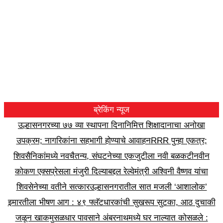
ब्रेकिंग न्यूज
उल्हासनगरच्या ७७ व्या स्थापना दिनानिमित्त शिक्षादानाचा अनोखा
उपक्रम; नागरिकांना सहभागी होण्याचे आवाहन
RRR पुन्हा एकत्र;
शिवसैनिकांमध्ये नवचैतन्य, संघटनेच्या एकजुटीला नवी बळकटी
नवीन
कोकण एक्सप्रेसला मंजुरी दिल्याबद्दल रेल्वेमंत्री अश्विनी वैष्णव यांचा
शिवसेनेच्या वतीने सत्कार
उल्हासनगरातील सात मजली ‘आशालोक’
इमारतीला भीषण आग : ४९ फ्लॅटधारकांची सुखरूप सुटका, आठ दुचाकी
जळून खाक
मुसळधार पावसाने अंबरनाथमध्ये घर नाल्यात कोसळले :