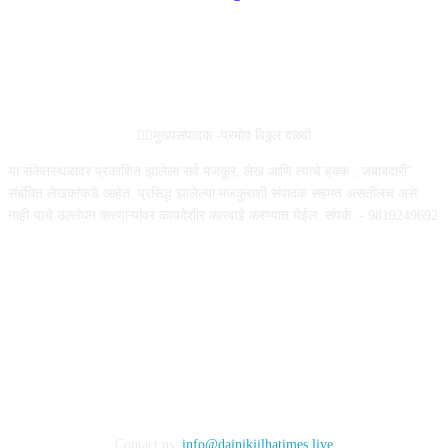
ABOUT US
✍🏻मुख्यसंपादक -प्रमोद विठ्ठल दळवी
या संकेतस्थळावर प्रकाशित झालेला सर्व मजकूर, लेख आणि त्याचे हक्क , जबाबदारी''
संबंधित लेखकांकडे आहेत. प्रसिद्ध झालेल्या मजकुराशी संपादक सहमत असतीलच असे
नाही याचे उल्लंघन करणाऱ्यांवर कायदेशीर कारवाई करण्यात येईल. संपर्क :- 9819249692
FOLLOW US
Contact us:
info@dainikjilhatimes.live