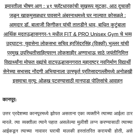
इमारतीला भीषण आग : ४९ फ्लॅटधारकांची सुखरूप सुटका, आठ दुचाकी
जळून खाक
मुसळधार पावसाने अंबरनाथमध्ये घर नाल्यात कोसळले :
आमदार डॉ. बालाजी किणीकर यांची तातडीने धाव, बाधित कुटुंबाला
आर्थिक मदत
उल्हासनगर-१ मधील FIT & PRO Unisex Gym चे भव्य
उद्घाटन; युवासेना लोकसभा सचिव हरजिंदरसिंह (विक्की) भुल्लर यांची
प्रमुख उपस्थिती
साहित्यरत्न लोकशाहीर अण्णाभाऊ साठे जयंतीनिमित्त
विद्यार्थ्यांना मोफत वह्यांचे वाटप
उल्हासनगरात महाराष्ट्र नवनिर्माण विद्यार्थी
सेनेच्या सभासद नोंदणी अभियानाला उत्स्फूर्त प्रतिसाद
गल्लीमध्ये अनोळखी
इसमाचा मृत्यू; ओळख पटवण्यासाठी मानपाडा पोलिसांचे आवाहन
कानपूर:
उत्तर प्रदेशच्या कानपूरमध्ये झोपत असताना एका व्यक्तीने त्याच्या आईला ठार
मारले. त्या व्यक्तीला त्याने पहात असलेल्या मुलीशी लग्न करण्यासाठी त्याच्या
आईकडून त्याच्या नावावर घराची मालकी हस्तांतरित करायची होती, असे