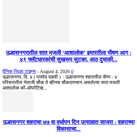
उल्हासनगरातील सात मजली ‘आशालोक’ इमारतीला भीषण आग :
४९ फ्लॅटधारकांची सुखरूप सुटका, आठ दुचाकी...
दैनिक जिल्हा टाइम्स
-
August 4, 2026
0
उल्हासनगर, दि. ४ ( प्रमोद दळवी ) : उल्हासनगर शहरातील कॅम्प - ४
परिसरातील नेताजी चौक ते व्हीनस चौकदरम्यान असलेल्या सात मजली
आशालोक को-ऑपरेटिव्ह...
उल्हासनगर शहराचा ७७ वा वर्धापन दिन उत्साहात साजरा : शहराच्या
विकासाचा...