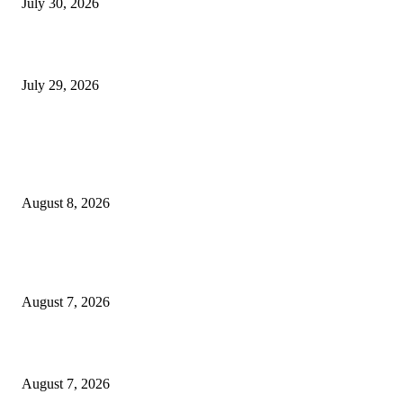
July 30, 2026
होमिओपॅथी प्रॅक्टिशनर्सच्या शासनावर राज्य आज अंतिम निर्णय देऊ शकते | पुणे बातम्
July 29, 2026
POPULAR POSTS
उल्हासनगर शहराचा ७७ वा वर्धापन दिन उत्साहात साजरा : शहराच्या विकासाचा संकल्
आधुनिक सुविधा, रस्ते आणि पाणीपुरवठ्यावर भर देण्याचा निर्धार
August 8, 2026
उल्हासनगरच्या ७७ व्या स्थापना दिनानिमित्त शिक्षादानाचा अनोखा उपक्रम; नागरिकांना 
होण्याचे आवाहन
August 7, 2026
RRR पुन्हा एकत्र; शिवसैनिकांमध्ये नवचैतन्य, संघटनेच्या एकजुटीला नवी बळकटी
August 7, 2026