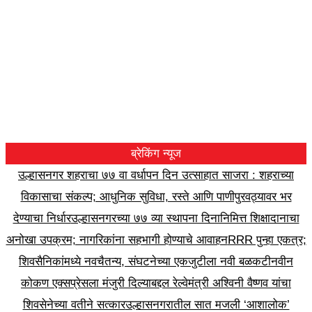
ब्रेकिंग न्यूज
उल्हासनगर शहराचा ७७ वा वर्धापन दिन उत्साहात साजरा : शहराच्या
विकासाचा संकल्प; आधुनिक सुविधा, रस्ते आणि पाणीपुरवठ्यावर भर
देण्याचा निर्धार
उल्हासनगरच्या ७७ व्या स्थापना दिनानिमित्त शिक्षादानाचा
अनोखा उपक्रम; नागरिकांना सहभागी होण्याचे आवाहन
RRR पुन्हा एकत्र;
शिवसैनिकांमध्ये नवचैतन्य, संघटनेच्या एकजुटीला नवी बळकटी
नवीन
कोकण एक्सप्रेसला मंजुरी दिल्याबद्दल रेल्वेमंत्री अश्विनी वैष्णव यांचा
शिवसेनेच्या वतीने सत्कार
उल्हासनगरातील सात मजली ‘आशालोक’