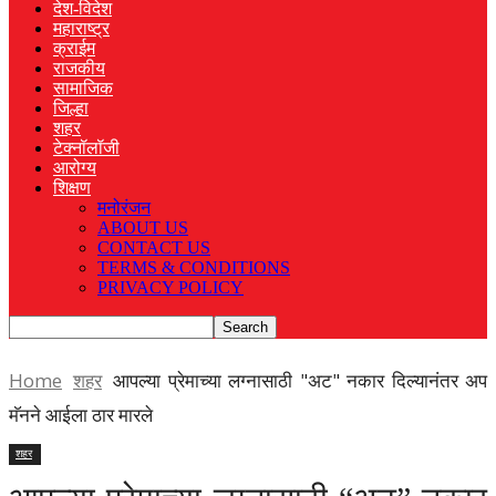
देश-विदेश
महाराष्ट्र
क्राईम
राजकीय
सामाजिक
जिल्हा
शहर
टेक्नॉलॉजी
आरोग्य
शिक्षण
मनोरंजन
ABOUT US
CONTACT US
TERMS & CONDITIONS
PRIVACY POLICY
Home
शहर
आपल्या प्रेमाच्या लग्नासाठी "अट" नकार दिल्यानंतर अप
मॅनने आईला ठार मारले
शहर