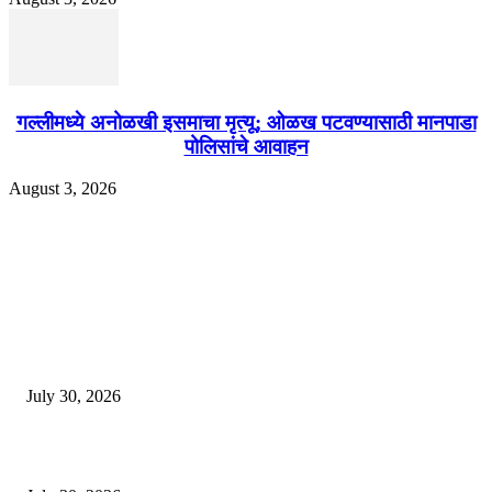
गल्लीमध्ये अनोळखी इसमाचा मृत्यू; ओळख पटवण्यासाठी मानपाडा
पोलिसांचे आवाहन
August 3, 2026
EDITOR PICKS
130 शिक्षकांच्या निलंबनाची प्रहारची मागणी, अपंगत्वाच्या दाव्याप्रकरणी 46 शिक्षकांवर क
पुणे बातम्या
July 30, 2026
मी पायउतार होण्यापूर्वी सर्व मुद्दे निकाली काढले होते: माजी डीएलटीए प्रमुख अनिल खन