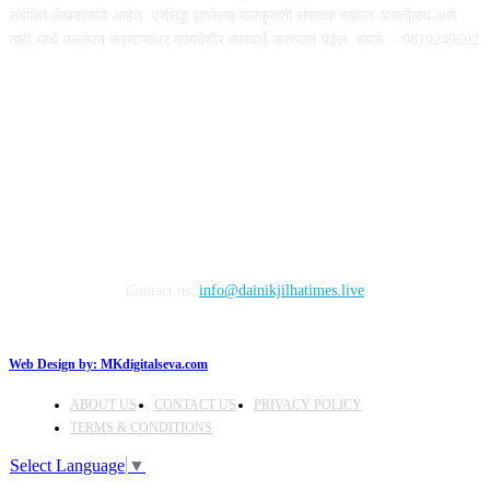
संबंधित लेखकांकडे आहेत. प्रसिद्ध झालेल्या मजकुराशी संपादक सहमत असतीलच असे
नाही याचे उल्लंघन करणाऱ्यांवर कायदेशीर कारवाई करण्यात येईल. संपर्क :- 9819249692
FOLLOW US
Contact us:
info@dainikjilhatimes.live
Web Design by:
MKdigitalseva.com
ABOUT US
CONTACT US
PRIVACY POLICY
TERMS & CONDITIONS
Select Language
▼