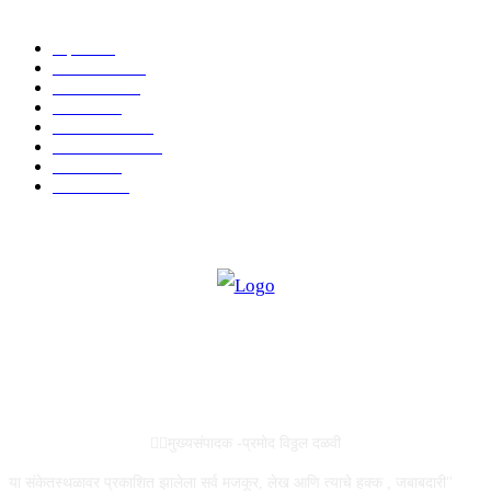
POPULAR CATEGORY
शहर
5135
देश-विदेश
2158
मनोरंजन
2149
उद्योग
2012
टेक्नॉलॉजी
1144
ताज्या बातम्या
316
आरोग्य
194
सामाजिक
19
ABOUT US
✍🏻मुख्यसंपादक -प्रमोद विठ्ठल दळवी
या संकेतस्थळावर प्रकाशित झालेला सर्व मजकूर, लेख आणि त्याचे हक्क , जबाबदारी''