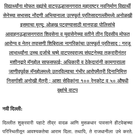
विद्यार्थ्यांना मोफत वह्यांचे वाटप
उल्हासनगरात महाराष्ट्र नवनिर्माण विद्यार्थी
सेनेच्या सभासद नोंदणी अभियानाला उत्स्फूर्त प्रतिसाद
गल्लीमध्ये अनोळखी
इसमाचा मृत्यू; ओळख पटवण्यासाठी मानपाडा पोलिसांचे
आवाहन
उल्हासनगरात शिवसेना व युवासेनेच्या वतीने तीन दिवसीय मोफत
आरोग्य व नेत्र तपासणी शिबिराला नागरिकांचा उत्स्फूर्त प्रतिसाद : गरजू
लाभार्थ्यांना उच्च दर्जाचे चष्मे वाटप
स्वराज्य संघटनेच्या तक्रारीनंतर
मशीनद्वारे मॅनहोल साफसफाई; अधिकारी व ठेकेदारांनी कामगाराlला
जाणीवपूर्वक मॅनहोलमध्ये उतरविल्याचा गंभीर आरोप
मैत्री दिनानिमित्त
निसर्गाशी अनोखी मैत्री ; आशा सेविकांना १०० रेनकोट व ५० औषधी
वृक्षांचे वाटप
नवी दिल्ली:
दिल्लीत शुक्रवारी पहाटे तीव्र वादळ आणि मुसळधार पावसाने हीटवेव्हच्या
परिस्थितीतून आवश्यकतेचा आराम दिला. तथापि, ते राजधानीला उभे करते.