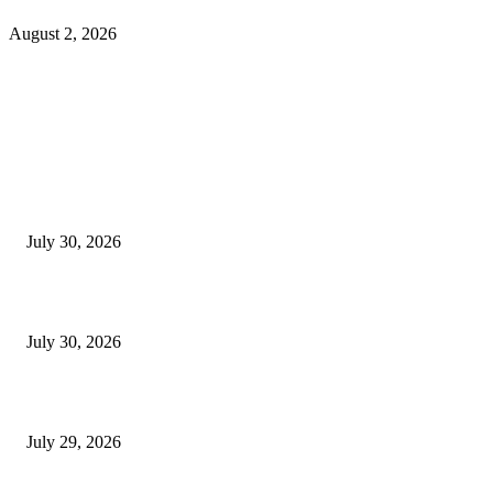
August 2, 2026
EDITOR PICKS
130 शिक्षकांच्या निलंबनाची प्रहारची मागणी, अपंगत्वाच्या दाव्याप्रकरणी 46 शिक्षकांवर क
पुणे बातम्या
July 30, 2026
मी पायउतार होण्यापूर्वी सर्व मुद्दे निकाली काढले होते: माजी डीएलटीए प्रमुख अनिल खन
July 30, 2026
होमिओपॅथी प्रॅक्टिशनर्सच्या शासनावर राज्य आज अंतिम निर्णय देऊ शकते | पुणे बातम्
July 29, 2026
POPULAR POSTS