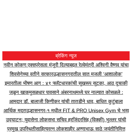
ब्रेकिंग न्यूज
नवीन कोकण एक्सप्रेसला मंजुरी दिल्याबद्दल रेल्वेमंत्री अश्विनी वैष्णव यांचा
शिवसेनेच्या वतीने सत्कार
उल्हासनगरातील सात मजली ‘आशालोक’
इमारतीला भीषण आग : ४९ फ्लॅटधारकांची सुखरूप सुटका, आठ दुचाकी
जळून खाक
मुसळधार पावसाने अंबरनाथमध्ये घर नाल्यात कोसळले :
आमदार डॉ. बालाजी किणीकर यांची तातडीने धाव, बाधित कुटुंबाला
आर्थिक मदत
उल्हासनगर-१ मधील FIT & PRO Unisex Gym चे भव्य
उद्घाटन; युवासेना लोकसभा सचिव हरजिंदरसिंह (विक्की) भुल्लर यांची
प्रमुख उपस्थिती
साहित्यरत्न लोकशाहीर अण्णाभाऊ साठे जयंतीनिमित्त