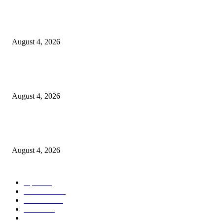
नवीन कोकण एक्सप्रेसला मंजुरी दिल्याबद्दल रेल्वेमंत्री अश्विनी वैष्णव यांचा शिवसेनेच्या 
सत्कार
August 4, 2026
उल्हासनगरातील सात मजली ‘आशालोक’ इमारतीला भीषण आग : ४९ फ्लॅटधारकांची सु
सुटका, आठ दुचाकी जळून खाक
August 4, 2026
मुसळधार पावसाने अंबरनाथमध्ये घर नाल्यात कोसळले : आमदार डॉ. बालाजी किणीकर य
तातडीने धाव, बाधित कुटुंबाला आर्थिक मदत
August 4, 2026
POPULAR CATEGORY
शहर
5132
देश-विदेश
2158
मनोरंजन
2149
उद्योग
2012
टेक्नॉलॉजी
1144