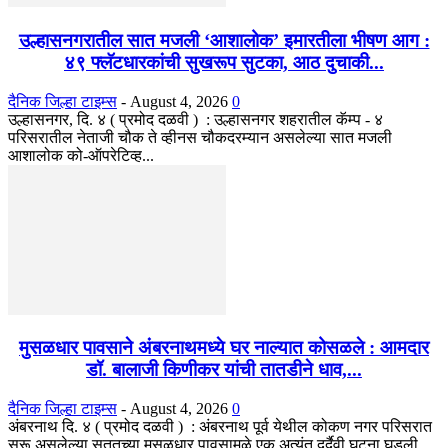
उल्हासनगरातील सात मजली ‘आशालोक’ इमारतीला भीषण आग :
४९ फ्लॅटधारकांची सुखरूप सुटका, आठ दुचाकी...
दैनिक जिल्हा टाइम्स
-
August 4, 2026
0
उल्हासनगर, दि. ४ ( प्रमोद दळवी ) : उल्हासनगर शहरातील कॅम्प - ४
परिसरातील नेताजी चौक ते व्हीनस चौकदरम्यान असलेल्या सात मजली
आशालोक को-ऑपरेटिव्ह...
मुसळधार पावसाने अंबरनाथमध्ये घर नाल्यात कोसळले : आमदार
डॉ. बालाजी किणीकर यांची तातडीने धाव,...
दैनिक जिल्हा टाइम्स
-
August 4, 2026
0
अंबरनाथ दि. ४ ( प्रमोद दळवी ) : अंबरनाथ पूर्व येथील कोकण नगर परिसरात
सुरू असलेल्या सततच्या मुसळधार पावसामुळे एक अत्यंत दुर्दैवी घटना घडली....