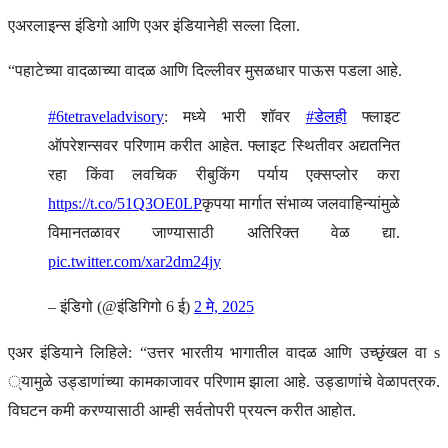
एअरलाइन्स इंडिगो आणि एअर इंडियानेही सल्ला दिला.
“पहाटेच्या वादळाच्या वादळ आणि दिल्लीवर मुसळधार पाऊस पडला आहे.
#6tetraveladvisory
: मध्ये भारी शॉवर
#डेलही
फ्लाइट
ऑपरेशन्सवर परिणाम करीत आहेत. फ्लाइट स्थितीवर अद्यतनित
रहा
किंवा लवचिक रीबुकिंग पर्याय एक्सप्लोर करा
https://t.co/51Q3OE0LP
कृपया मार्गात संभाव्य जलवाहिन्यांमुळे
विमानतळावर जाण्यासाठी अतिरिक्त वेळ द्या.
pic.twitter.com/xar2dm24jy
– इंडिगो (@इंडिगिगो 6 ई)
2 मे, 2025
एअर इंडियाने लिहिले: “उत्तर भारतीय भागातील वादळ आणि उच्छृंखल वा s
्यामुळे उड्डाणांच्या कामकाजावर परिणाम झाला आहे. उड्डाणांचे वेळापत्रक.
विघटन कमी करण्यासाठी आम्ही सर्वतोपरी प्रयत्न करीत आहोत.