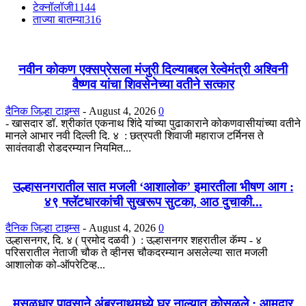
टेक्नॉलॉजी
1144
ताज्या बातम्या
316
नवीन कोकण एक्सप्रेसला मंजुरी दिल्याबद्दल रेल्वेमंत्री अश्विनी
वैष्णव यांचा शिवसेनेच्या वतीने सत्कार
दैनिक जिल्हा टाइम्स
-
August 4, 2026
0
- खासदार डॉ. श्रीकांत एकनाथ शिंदे यांच्या पुढाकाराने कोकणवासीयांच्या वतीने
मानले आभार नवी दिल्ली दि. ४ : छत्रपती शिवाजी महाराज टर्मिनस ते
सावंतवाडी रोडदरम्यान नियमित...
उल्हासनगरातील सात मजली ‘आशालोक’ इमारतीला भीषण आग :
४९ फ्लॅटधारकांची सुखरूप सुटका, आठ दुचाकी...
दैनिक जिल्हा टाइम्स
-
August 4, 2026
0
उल्हासनगर, दि. ४ ( प्रमोद दळवी ) : उल्हासनगर शहरातील कॅम्प - ४
परिसरातील नेताजी चौक ते व्हीनस चौकदरम्यान असलेल्या सात मजली
आशालोक को-ऑपरेटिव्ह...
मुसळधार पावसाने अंबरनाथमध्ये घर नाल्यात कोसळले : आमदार