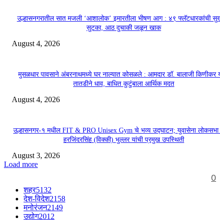
उल्हासनगरातील सात मजली ‘आशालोक’ इमारतीला भीषण आग : ४९ फ्लॅटधारकांची सु
सुटका, आठ दुचाकी जळून खाक
August 4, 2026
मुसळधार पावसाने अंबरनाथमध्ये घर नाल्यात कोसळले : आमदार डॉ. बालाजी किणीकर य
तातडीने धाव, बाधित कुटुंबाला आर्थिक मदत
August 4, 2026
उल्हासनगर-१ मधील FIT & PRO Unisex Gym चे भव्य उद्घाटन; युवासेना लोकसभा
हरजिंदरसिंह (विक्की) भुल्लर यांची प्रमुख उपस्थिती
August 3, 2026
Load more
0
शहर
5132
देश-विदेश
2158
मनोरंजन
2149
उद्योग
2012